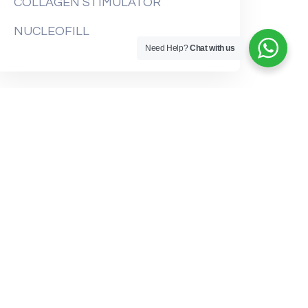
COLLAGEN STIMULATOR
NUCLEOFILL
Need Help?
Chat with us
Recent Comments
No comments to show.