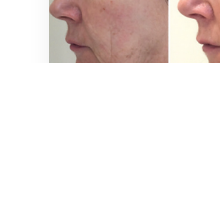
HYALURONIC ACID 
ADA APA DENGAN HYALURONIC AC
PERAWATAN KECANTIKAN PROFHILO ??
yang kini sangat terkenal, khususnya 
Article HYALURONIC ACID & PRO
NanoGlow Aeshetic