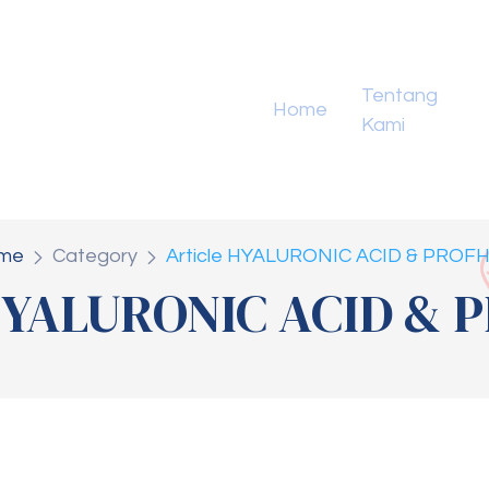
Tentang
Home
Kami
me
Category
Article HYALURONIC ACID & PROFH
 HYALURONIC ACID & 