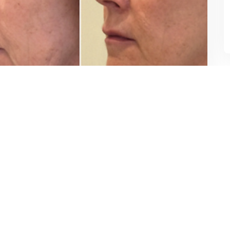
& PROFHILO
ID YANG TERKANDUNG DALAM
 Hyaluronic Acid adalah suatu bahan
bagi pecinta dunia kecantikan, karena
FHILO
June 13, 2024